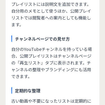
プレイリストには説明文を追加できます。
自分用のメモとして使うほか、公開プレイ
リストでは閲覧者への案内としても機能し
ます。
チャンネルページでの見せ方
自分のYouTubeチャンネルを持っている場
合、公開プレイリストはチャンネルページ
の「再生リスト」タブに表示されます。チ
ャンネルの整理やブランディングにも活用
できます。
定期的な整理
古い動画や不要になったリストは定期的に