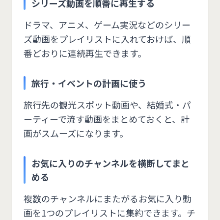
シリーズ動画を順番に再生する
ドラマ、アニメ、ゲーム実況などのシリー
ズ動画をプレイリストに入れておけば、順
番どおりに連続再生できます。
旅行・イベントの計画に使う
旅行先の観光スポット動画や、結婚式・パ
ーティーで流す動画をまとめておくと、計
画がスムーズになります。
お気に入りのチャンネルを横断してまと
める
複数のチャンネルにまたがるお気に入り動
画を1つのプレイリストに集約できます。チ