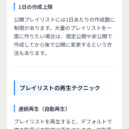
1日の作成上限
公開プレイリストには1日あたりの作成数に
制限があります。大量のプレイリストを一
度に作りたい場合は、限定公開や非公開で
作成してから後で公開に変更するという方
法もあります。
プレイリストの再生テクニック
連続再生（自動再生）
プレイリストを再生すると、デフォルトで