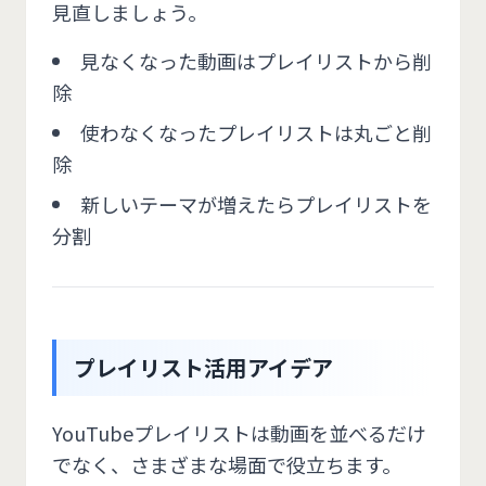
見直しましょう。
見なくなった動画はプレイリストから削
除
使わなくなったプレイリストは丸ごと削
除
新しいテーマが増えたらプレイリストを
分割
プレイリスト活用アイデア
YouTubeプレイリストは動画を並べるだけ
でなく、さまざまな場面で役立ちます。