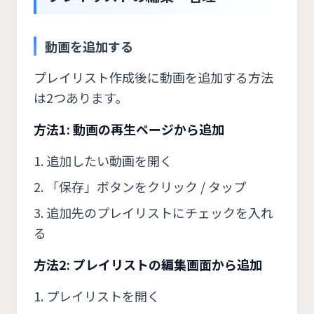
動画を追加する
プレイリスト作成後に動画を追加する方法
は2つあります。
方法1: 動画の再生ページから追加
追加したい動画を開く
「保存」ボタンをクリック / タップ
追加先のプレイリストにチェックを入れ
る
方法2: プレイリストの編集画面から追加
プレイリストを開く