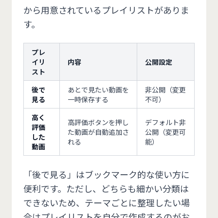
から用意されているプレイリストがありま
す。
プレ
イリ
内容
公開設定
スト
後で
あとで見たい動画を
非公開（変更
見る
一時保存する
不可）
高く
高評価ボタンを押し
デフォルト非
評価
た動画が自動追加さ
公開（変更可
した
れる
能）
動画
「後で見る」はブックマーク的な使い方に
便利です。ただし、どちらも細かい分類は
できないため、テーマごとに整理したい場
合はプレイリストを自分で作成するのがお