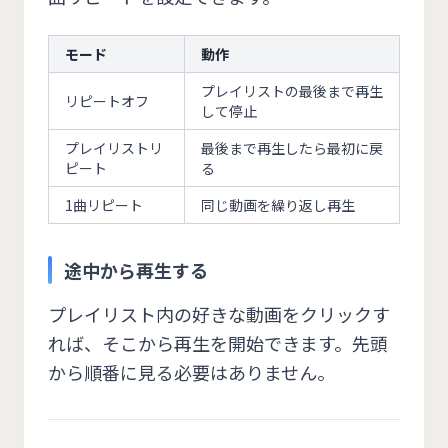
モード
動作
プレイリストの最後まで再生
リピートオフ
して停止
プレイリストリ
最後まで再生したら最初に戻
ピート
る
1曲リピート
同じ動画を繰り返し再生
途中から再生する
プレイリスト内の好きな動画をクリックす
れば、そこから再生を開始できます。先頭
から順番に見る必要はありません。