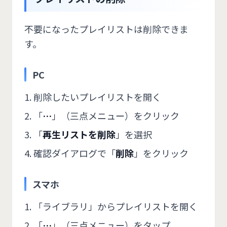
不要になったプレイリストは削除できま
す。
PC
削除したいプレイリストを開く
「
…
」（三点メニュー）をクリック
「
再生リストを削除
」を選択
確認ダイアログで「
削除
」をクリック
スマホ
「ライブラリ」からプレイリストを開く
「
…
」（三点メニュー）をタップ