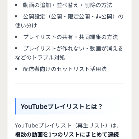
動画の追加・並べ替え・削除の方法
公開設定（公開・限定公開・非公開）の
使い分け
プレイリストの共有・共同編集の方法
プレイリストが作れない・動画が消える
などのトラブル対処
配信者向けのセットリスト活用法
YouTubeプレイリストとは？
YouTubeプレイリスト（再生リスト）は、
複数の動画を1つのリストにまとめて連続