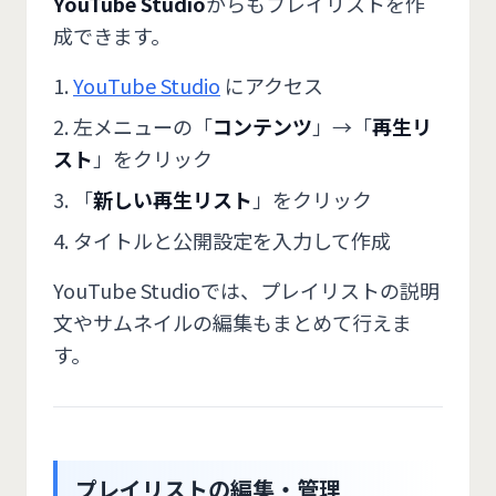
YouTube Studio
からもプレイリストを作
成できます。
YouTube Studio
にアクセス
左メニューの「
コンテンツ
」→「
再生リ
スト
」をクリック
「
新しい再生リスト
」をクリック
タイトルと公開設定を入力して作成
YouTube Studioでは、プレイリストの説明
文やサムネイルの編集もまとめて行えま
す。
プレイリストの編集・管理