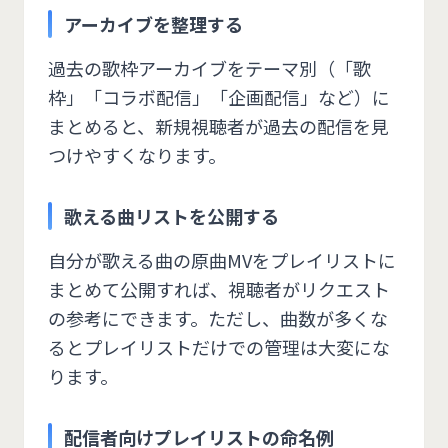
アーカイブを整理する
過去の歌枠アーカイブをテーマ別（「歌
枠」「コラボ配信」「企画配信」など）に
まとめると、新規視聴者が過去の配信を見
つけやすくなります。
歌える曲リストを公開する
自分が歌える曲の原曲MVをプレイリストに
まとめて公開すれば、視聴者がリクエスト
の参考にできます。ただし、曲数が多くな
るとプレイリストだけでの管理は大変にな
ります。
配信者向けプレイリストの命名例