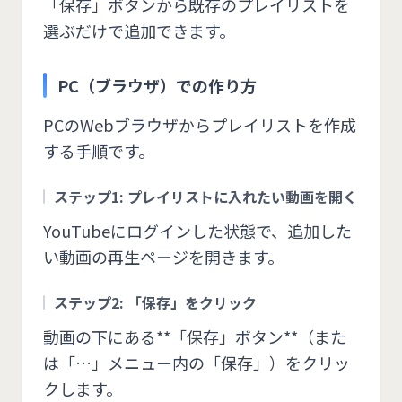
「保存」ボタンから既存のプレイリストを
選ぶだけで追加できます。
PC（ブラウザ）での作り方
PCのWebブラウザからプレイリストを作成
する手順です。
ステップ1: プレイリストに入れたい動画を開く
YouTubeにログインした状態で、追加した
い動画の再生ページを開きます。
ステップ2: 「保存」をクリック
動画の下にある**「保存」ボタン**（また
は「…」メニュー内の「保存」）をクリッ
クします。