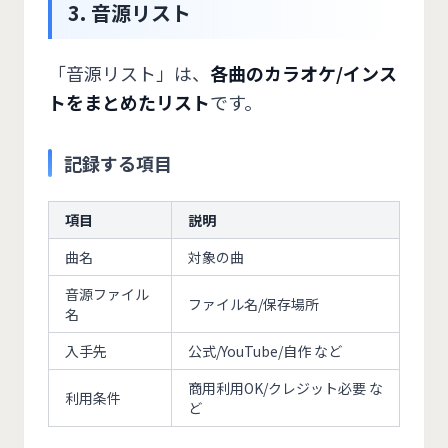
3. 音源リスト
「音源リスト」は、
各曲のカラオケ/インス
トをまとめたリスト
です。
記録する項目
項目
説明
曲名
対象の曲
音源ファイル
ファイル名/保存場所
名
入手先
公式/YouTube/自作 など
商用利用OK/クレジット必要 な
利用条件
ど