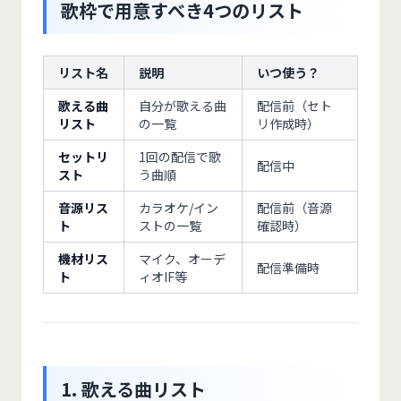
歌枠で用意すべき4つのリスト
リスト名
説明
いつ使う？
歌える曲
自分が歌える曲
配信前（セト
リスト
の一覧
リ作成時）
セットリ
1回の配信で歌
配信中
スト
う曲順
音源リス
カラオケ/イン
配信前（音源
ト
ストの一覧
確認時）
機材リス
マイク、オーデ
配信準備時
ト
ィオIF等
1. 歌える曲リスト